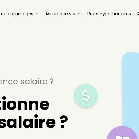
e de dommages
Assurance vie
Prêts hypothécaires
nce salaire ?
ionne
alaire ?