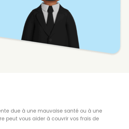
anente due à une mauvaise santé ou à une
re peut vous aider à couvrir vos frais de